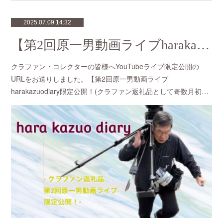
2025.07.09 14:32
【第2回原一男動画ライブharakazuodiary限定公開！(クラファン返礼品として奇数月初旬に30分間・全10回開催）】※コレクター29名の皆様へURLを送信しました。
クラファン・コレクターの皆様へYouTubeライブ限定公開の
URLをお送りしました。【第2回原一男動画ライブ
harakazuodiary限定公開！(クラファン返礼品として奇数月初…