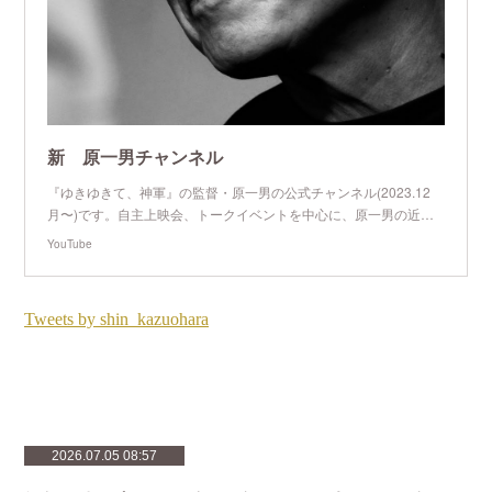
新 原一男チャンネル
『ゆきゆきて、神軍』の監督・原一男の公式チャンネル(2023.12
月〜)です。自主上映会、トークイベントを中心に、原一男の近…
YouTube
2026.07.05 08:57