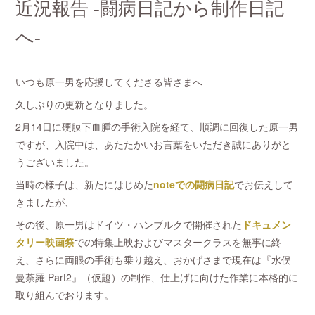
近況報告 -闘病日記から制作日記
へ-
いつも原一男を応援してくださる皆さまへ
久しぶりの更新となりました。
2月14日に硬膜下血腫の手術入院を経て、順調に回復した原一男
ですが、入院中は、あたたかいお言葉をいただき誠にありがと
うございました。
当時の様子は、新たにはじめた
noteでの闘病日記
でお伝えして
きましたが、
その後、原一男はドイツ・ハンブルクで開催された
ドキュメン
タリー映画祭
での特集上映およびマスタークラスを無事に終
え、さらに両眼の手術も乗り越え、おかげさまで現在は『水俣
曼荼羅 Part2』（仮題）の制作、仕上げに向けた作業に本格的に
取り組んでおります。