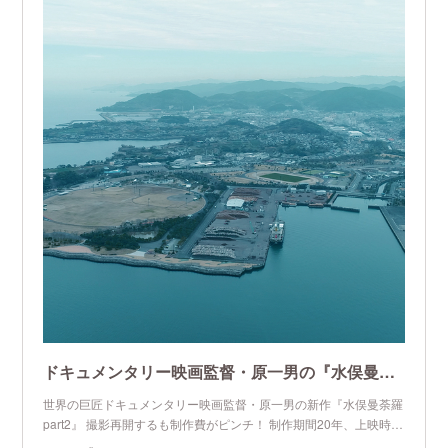
ドキュメンタリー映画監督・原一男の『水俣曼荼羅part2』が見たい！ | MOTION GALLERY
世界の巨匠ドキュメンタリー映画監督・原一男の新作『水俣曼荼羅
part2』 撮影再開するも制作費がピンチ！ 制作期間20年、上映時…